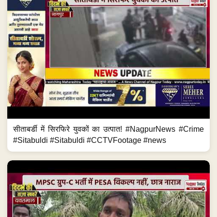
सीताबर्डी में सिरफिरे युवकों का उत्पात! #NagpurNews #Crime
#Sitabuldi #Sitabuldi #CCTVFootage #news