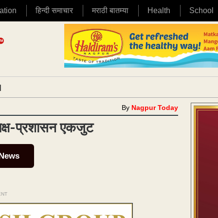
ation
हिन्दी समाचार
मराठी बातम्या
Health
School
|
By
Nagpur Today
पक्ष-प्रशासन एकजुट
 News
ENT