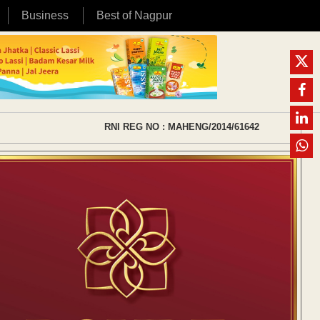
Business
Best of Nagpur
RNI REG NO : MAHENG/2014/61642