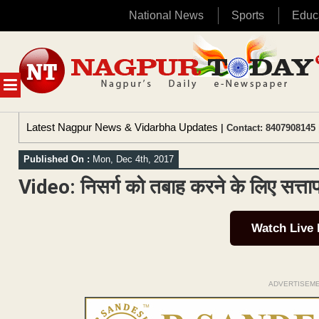
National News
Sports
Educ
Skip
to
content
MENU
Latest Nagpur News & Vidarbha Updates
| Contact: 8407908145 
Published On :
Mon, Dec 4th, 2017
Video: निसर्ग को तबाह करने के लिए सत्ता
Watch Live
ADVERTISEM