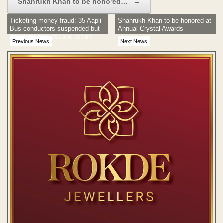
Shahrukh Khan to be honored…
→
Ticketing money fraud: 35 Aapli
Shahrukh Khan to be honored at
Bus conductors suspended but
Annual Crystal Awards
'masterminds' escape action
Previous News
Next News