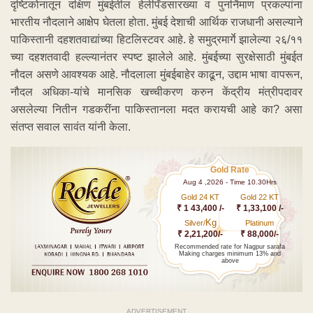
दृष्टिकोनातून दक्षिण मुंबईतील हेलीपॅडसारख्या व पुनर्निमाण प्रकल्पांना
भारतीय नौदलाने आक्षेप घेतला होता. मुंबई देशाची आर्थिक राजधानी असल्याने
पाकिस्तानी दहशतवाद्यांच्या हिटलिस्टवर आहे. हे समुद्रमार्गे झालेल्या २६/११
च्या दहशतवादी हल्ल्यानंतर स्पष्ट झालेले आहे. मुंबईच्या सुरक्षेसाठी मुंबईत
नौदल असणे आवश्यक आहे. नौदलाला मुंबईबाहेर काढून, उद्दाम भाषा वापरून,
नौदल अधिका-यांचे मानसिक खच्चीकरण करुन केंद्रीय मंत्रीपदावर
असलेल्या नितीन गडकरींना पाकिस्तानला मदत करायची आहे का? असा
संतप्त सवाल सावंत यांनी केला.
Gold Rate
Aug 4 ,2026 - Time 10.30Hrs
Gold 24 KT
Gold 22 KT
₹ 1 43,400 /-
₹ 1,33,100 /-
Kg
Silver/
Platinum
₹ 2,21,200/-
₹ 88,000/-
Recommended rate for Nagpur sarafa
Making charges minimum 13% and
above
ADVERTISEMENT