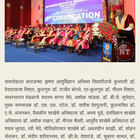
समारोहाला कराडच्या कृष्णा आयुर्विज्ञान अभिमत विद्यापीठाचे कुलपती डाॅ.
वेदप्रकाश मिश्रा, कुलगुरू डाॅ. राजीव बोरले, प्र-कुलगुरू डाॅ. नीलम मिश्रा,
व्यवस्थापन मंडळाचे सदस्य सागर मेघे, अशोक चांडक, डाॅ. बी.जे. सुभेदार,
मुख्य समन्वयक डाॅ. एस. एस. पटेल, डाॅ. सतीश देवपुजारी, कुलसचिव डाॅ.
ए.जे. अंजनकर, वैद्यकीय शाखेचे अधिष्ठाता डाॅ. अभय मुडे, दंतविज्ञान शाखेचे
अधिष्ठाता डाॅ. अशोक पखान, डाॅ. मीनल चैधरी, आयुर्वेद शाखेचे अधिष्ठाता डाॅ.
श्याम भुतडा, रवी मेघे, भौतिकोपचार शाखेचे डाॅ. अथरुद्दीन काझी, डाॅ. सोहन
सेलकर, डाॅ. संदीप श्रीवास्तव, डाॅ. व्ही.के. देशपांडे, डाॅ. सुब्रत सामल, डाॅ.