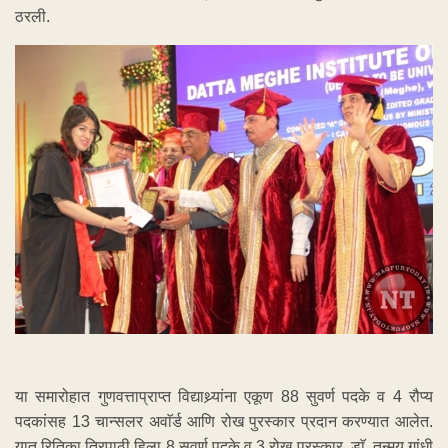
ठरली.
या समारोहात गुणवत्ताप्राप्त विद्याथ्र्यांना एकूण 88 सुवर्ण पदके व 4 रौप्य
पदकांसह 13 चान्सलर अवाॅर्ड आणि रोख पुरस्कार प्रदान करण्यात आलेत.
यात रितिका त्रिपाठी हिला 8 सुवर्ण पदके व 3 रोख पुरस्कार, डाॅ. तन्मय गांधी