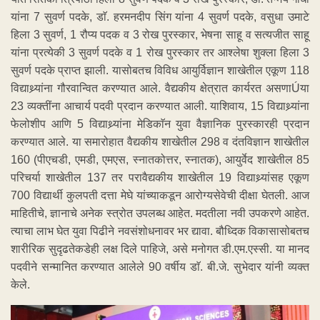
यांना 7 सुवर्ण पदके, डाॅ. हरमनदीप सिंग यांना 4 सुवर्ण पदके, वसुधा उमाटे
हिला 3 सुवर्ण, 1 रौप्य पदक व 3 रोख पुरस्कार, भेषना साहू व सत्यजीत साहू
यांना प्रत्येकी 3 सुवर्ण पदके व 1 रोख पुरस्कार तर आश्लेषा शुक्ला हिला 3
सुवर्ण पदके प्राप्त झाली. यासोबतच विविध आयुर्विज्ञान शाखेतील एकूण 118
विद्याथ्र्यांना गौरवान्वित करण्यात आले. वैद्यकीय क्षेत्रात कार्यरत असणाÚया
23 व्यक्तींना आचार्य पदवी प्रदान करण्यात आली. याशिवाय, 15 विद्याथ्र्यांना
फेलोशीप आणि 5 विद्याथ्र्यांना मेडिकाॅन युवा वैज्ञानिक पुरस्कारही प्रदान
करण्यात आले. या समारोहात वैद्यकीय शाखेतील 298 व दंतविज्ञान शाखेतील
160 (पीएचडी, एमडी, एमएस, स्नातकोत्तर, स्नातक), आयुर्वेद शाखेतील 85
परिचर्या शाखेतील 137 तर परावैद्यकीय शाखेतील 19 विद्याथ्र्यांसह एकूण
700 विद्यार्थी कुलपती दत्ता मेघे यांच्याकडून आरोग्यसेवेची दीक्षा घेतली. आज
माहितीचे, ज्ञानाचे अनेक स्त्रोत उपलब्ध आहेत. मदतीला नवी उपकरणे आहेत.
त्याचा लाभ घेत युवा पिढीने नवसंशोधनावर भर द्यावा. बौध्दिक विकासासोबतच
शारीरिक सुदृढतेकडेही लक्ष दिले पाहिजे, असे मनोगत डी.एम.एस्सी. या मानद
पदवीने सन्मानित करण्यात आलेले 90 वर्षीय डाॅ. बी.जे. सुभेदार यांनी व्यक्त
केले.