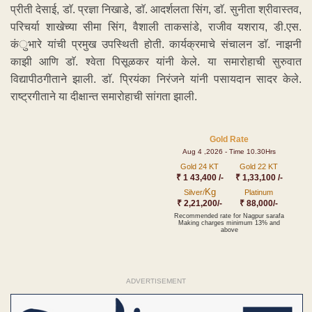
प्रीती देसाई, डाॅ. प्रज्ञा निखाडे, डाॅ. आदर्शलता सिंग, डाॅ. सुनीता श्रीवास्तव,
परिचर्या शाखेच्या सीमा सिंग, वैशाली ताकसांडे, राजीव यशराय, डी.एस.
कंुभारे यांची प्रमुख उपस्थिती होती. कार्यक्रमाचे संचालन डाॅ. नाझनी
काझी आणि डाॅ. श्वेता पिसूळकर यांनी केले. या समारोहाची सुरुवात
विद्यापीठगीताने झाली. डाॅ. प्रियंका निरंजने यांनी पसायदान सादर केले.
राष्ट्रगीताने या दीक्षान्त समारोहाची सांगता झाली.
Gold Rate
Aug 4 ,2026 - Time 10.30Hrs
Gold 24 KT
Gold 22 KT
₹ 1 43,400 /-
₹ 1,33,100 /-
Kg
Silver/
Platinum
₹ 2,21,200/-
₹ 88,000/-
Recommended rate for Nagpur sarafa
Making charges minimum 13% and
above
ADVERTISEMENT