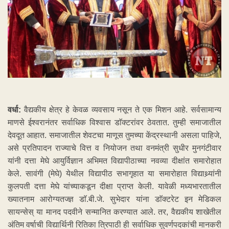
वर्धा:
वैद्यकीय क्षेत्र हे केवळ व्यवसाय नसून ते एक मिशन आहे. सर्वसामान्य
माणसे ईश्वरानंतर सर्वाधिक विश्वास डाॅक्टरांवर ठेवतात. तुम्ही समाजातील
देवदूत आहात. समाजातील शेवटचा माणूस तुमच्या केंद्रस्थानी असला पाहिजे,
असे प्रतिपादन राज्याचे वित्त व नियोजन तथा वनमंत्री सुधीर मुनगंटीवार
यांनी दत्ता मेघे आयुर्विज्ञान अभिमत विद्यापीठाच्या नवव्या दीक्षांत समारोहात
केले. सावंगी (मेघे) येथील विद्यापीठ सभागृहात या समारोहात विद्याथ्र्यांनी
कुलपती दत्ता मेघे यांच्याकडून दीक्षा प्राप्त केली. यावेळी मध्यभारतातील
ख्यातनाम आरोग्यतज्ज्ञ डाॅ.बी.जे. सुभेदार यांना डाॅक्टरेट इन मेडिकल
सायन्सेस् या मानद पदवीने सन्मानित करण्यात आले. तर, वैद्यकीय शाखेतील
अंतिम वर्षाची विद्यार्थिनी रितिका त्रिपाठी ही सर्वाधिक सुवर्णपदकांची मानकरी