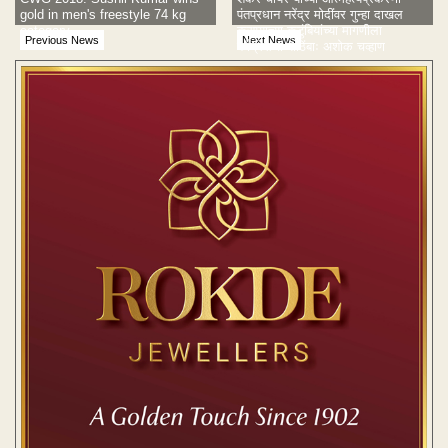
gold in men's freestyle 74 kg
पंतप्रधान नरेंद्र मोदींवर गुन्हा दाखल
category
करण्याच्या कुटुंबियांच्या मागणीला
Previous News
Next News
काँग्रेसचा पाठिंबाः अशोक चव्हाण