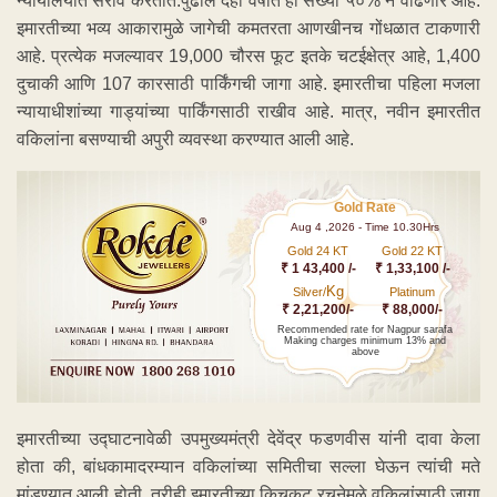
न्यायालयात सराव करतात.पुढील दहा वर्षांत ही संख्या ५०% ने वाढणार आहे.
इमारतीच्या भव्य आकारामुळे जागेची कमतरता आणखीनच गोंधळात टाकणारी
आहे. प्रत्येक मजल्यावर 19,000 चौरस फूट इतके चटईक्षेत्र आहे, 1,400
दुचाकी आणि 107 कारसाठी पार्किंगची जागा आहे. इमारतीचा पहिला मजला
न्यायाधीशांच्या गाड्यांच्या पार्किंगसाठी राखीव आहे. मात्र, नवीन इमारतीत
वकिलांना बसण्याची अपुरी व्यवस्था करण्यात आली आहे.
Gold Rate
Aug 4 ,2026 - Time 10.30Hrs
Gold 24 KT
Gold 22 KT
₹ 1 43,400 /-
₹ 1,33,100 /-
Kg
Silver/
Platinum
₹ 2,21,200/-
₹ 88,000/-
Recommended rate for Nagpur sarafa
Making charges minimum 13% and
above
इमारतीच्या उद्घाटनावेळी उपमुख्यमंत्री देवेंद्र फडणवीस यांनी दावा केला
होता की, बांधकामादरम्यान वकिलांच्या समितीचा सल्ला घेऊन त्यांची मते
मांडण्यात आली होती. तरीही इमारतीच्या किचकट रचनेमुळे वकिलांसाठी जागा