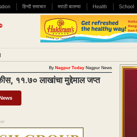
ation
हिन्दी समाचार
मराठी बातम्या
Health
School
|
By
Nagpur Today
Nagpur News
स, ११.७० लाखांचा मुद्देमाल जप्त
 News
ENT