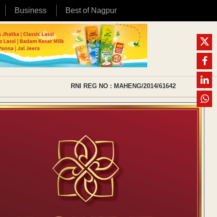
Business
Best of Nagpur
RNI REG NO : MAHENG/2014/61642