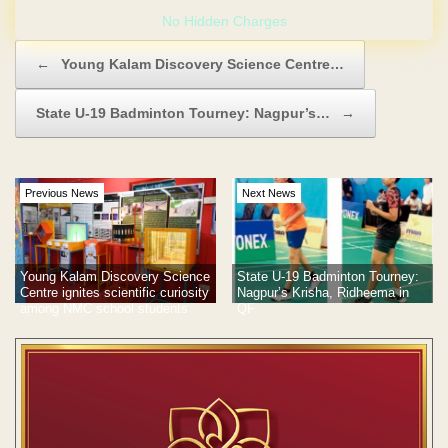
No Hidden Charges
Post navigation
←
Young Kalam Discovery Science Centre…
State U-19 Badminton Tourney: Nagpur’s…
→
Previous News
Next News
Young Kalam Discovery Science
State U-19 Badminton Tourney:
Centre ignites scientific curiosity
Nagpur’s Krisha, Ridheema in
among NMC school students
QF