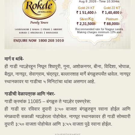
Aug 8 ,2026 - Time 10.30Hrs
Gold 24 KT
Gold 22 KT
₹ 1 51,400 /-
₹ 1,40,400 /-
Kg
Silver/
Platinum
₹ 2,31,500/-
₹ 88,000/-
Recommended rate for Nagpur sarafa
Making charges minimum 13% and
above
मार्ग व थांबे-
ही गाडी ग्वाल्हेरहून निघून शिवपुरी, गुना, अशोकनगर, बीना, विदिशा, भोपाळ,
बैतूल, नागपूर, सेवाग्राम, चंद्रपूर, बल्लारशाह मार्गे बंगळुरुपर्यंत धावेल. नागपूर
स्थानकावर या गाडीचा ५ मिनिटांचा थांबा असणार आहे.
गाडीची वेळापत्रक आणि नंबर-
गाडी क्रमांक 11085 – बंगळुरु ते ग्वाल्हेर एक्स्प्रेस:
ही गाडी दर रविवार दुपारी ३:५० वाजता बंगळुरुहून रवाना होईल आणि
मंगळवारी सकाळी ग्वाल्हेरला पोहोचेल. नागपूर स्थानकावर ही गाडी सोमवारी
दुपारी ३:५० वाजता पोहोचेल आणि ३:५५ वाजता पुढे रवाना होईल.
ADVERTISEMENT