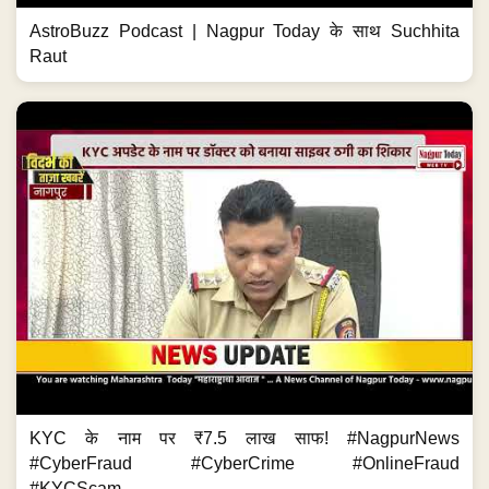
AstroBuzz Podcast | Nagpur Today के साथ Suchhita
Raut
KYC के नाम पर ₹7.5 लाख साफ! #NagpurNews
#CyberFraud #CyberCrime #OnlineFraud
#KYCScam...