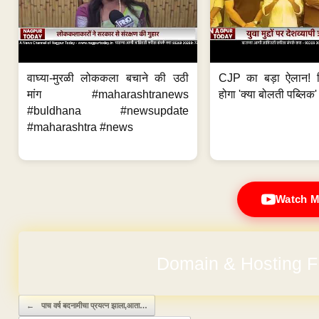
वाघ्या-मुरळी लोककला बचाने की उठी
CJP का बड़ा ऐलान! स
मांग #maharashtranews
होगा 'क्या बोलती पब्लिक'
#buldhana #newsupdate
#maharashtra #news
Watch M
Domain & Hosting F
No Hidden Ch
Post navigation
←
पाच वर्ष बदनामीचा प्रयत्न झाला,आता…