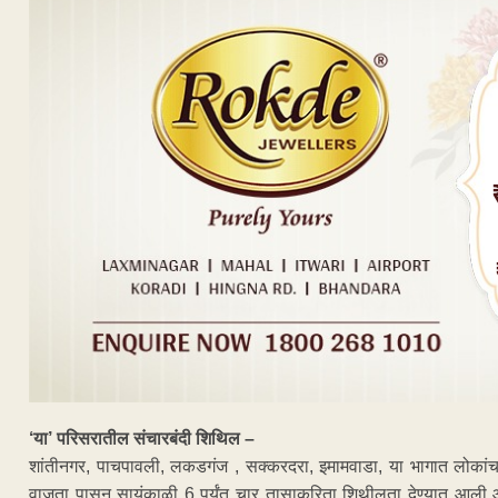
‘या’ परिसरातील संचारबंदी शिथिल –
शांतीनगर, पाचपावली, लकडगंज , सक्करदरा, इमामवाडा, या भागात लोका
वाजता पासून सायंकाळी 6 पर्यंत चार तासाकरिता शिथीलता देण्यात आली 