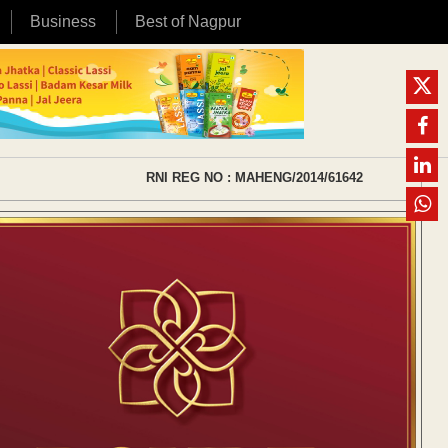
Business
Best of Nagpur
RNI REG NO : MAHENG/2014/61642