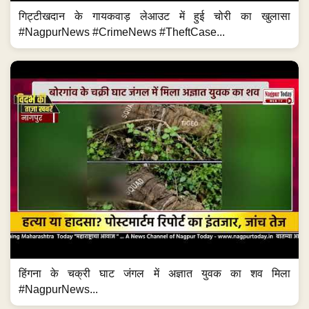
गिट्टीखदान के गायकवाड़ लेआउट में हुई चोरी का खुलासा
#NagpurNews #CrimeNews #TheftCase...
हिंगना के चक्री घाट जंगल में अज्ञात युवक का शव मिला
#NagpurNews...