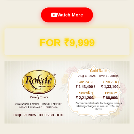
Watch More
Domain & Hosting FREE for 1 Year
Gold Rate
Aug 4 ,2026 - Time 10.30Hrs
Gold 24 KT
Gold 22 KT
₹ 1 43,400 /-
₹ 1,33,100 /-
Kg
Silver/
Platinum
₹ 2,21,200/-
₹ 88,000/-
Recommended rate for Nagpur sarafa
Making charges minimum 13% and
above
Post navigation