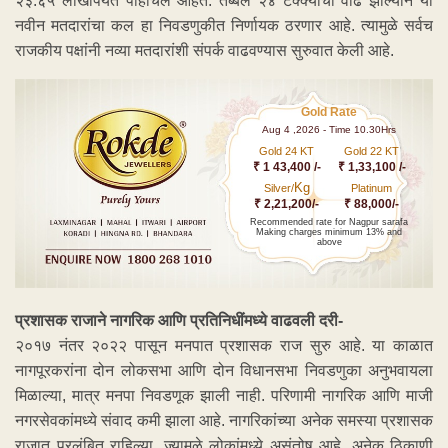
२३.६५ लाखांपर्यंत पोहोचले आहेत. तब्बल २४ टक्क्यांची वाढ झाल्याने या
नवीन मतदारांचा कल हा निवडणुकीत निर्णायक ठरणार आहे. त्यामुळे सर्वच
राजकीय पक्षांनी नव्या मतदारांशी संपर्क वाढवण्यास सुरुवात केली आहे.
Gold Rate
Aug 4 ,2026 - Time 10.30Hrs
Gold 24 KT
Gold 22 KT
₹ 1 43,400 /-
₹ 1,33,100 /-
Kg
Silver/
Platinum
₹ 2,21,200/-
₹ 88,000/-
Recommended rate for Nagpur sarafa
Making charges minimum 13% and
above
प्रशासक राजाने नागरिक आणि प्रतिनिधींमध्ये वाढवली दरी-
२०१७ नंतर २०२२ पासून मनपात प्रशासक राज सुरु आहे. या काळात
नागपूरकरांना दोन लोकसभा आणि दोन विधानसभा निवडणुका अनुभवायला
मिळाल्या, मात्र मनपा निवडणूक झाली नाही. परिणामी नागरिक आणि माजी
नगरसेवकांमध्ये संवाद कमी झाला आहे. नागरिकांच्या अनेक समस्या प्रशासक
राजात प्रलंबित राहिल्या, ज्यामुळे लोकांमध्ये असंतोष आहे. अनेक ठिकाणी