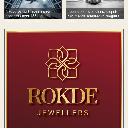
Nagpur Airport faces safety
Teen killed over kharra dispute,
concerns over 183 high-rise
two friends arrested in Nagpur's
buildings in flight path
Ajni