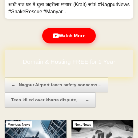
आधी रात घर में घुसा जहरीला मण्यार (Krait) सांप! #NagpurNews
#SnakeRescue #Manyar...
Watch More
Domain & Hosting FREE for 1 Year
No Hidden Charges
Post navigation
←
Nagpur Airport faces safety concerns…
Teen killed over kharra dispute,…
→
Previous News
Next News