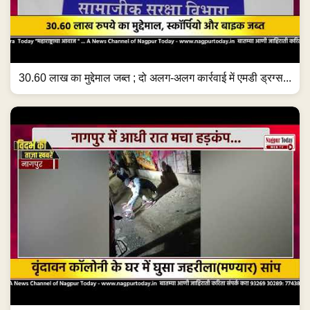
30.60 लाख का मुद्देमाल जब्त ; दो अलग-अलग कार्रवाई में एमडी ड्रग्स...