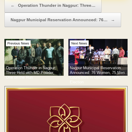
Post navigation
←
Operation Thunder in Nagpur: Three…
Nagpur Municipal Reservation Announced: 76…
→
Previous News
Next News
Operation Thunder in Nagpur:
Nagpur Municipal Reservation
Three Held with MD Powder,
Announced: 76 Women, 75 Men
One on the Run
Councillors in Upcoming NMC
Election