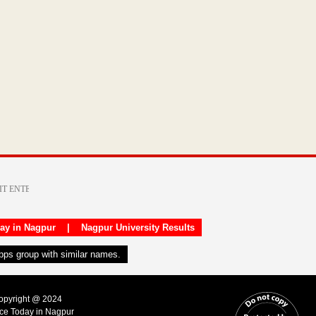
day in Nagpur
|
Nagpur University Results
apps group with similar names.
Copyright @ 2024
ice Today in Nagpur