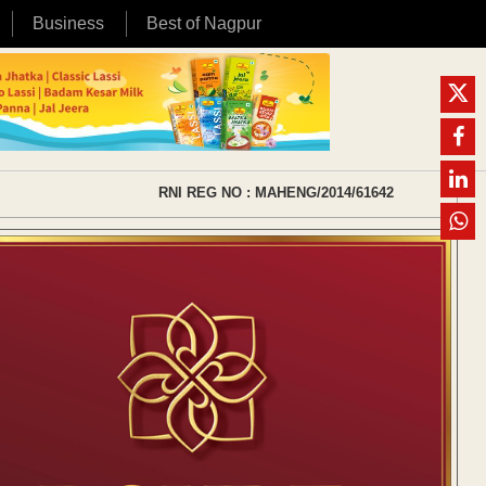
Business
Best of Nagpur
RNI REG NO : MAHENG/2014/61642