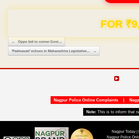
FOR ₹9
Post navigation
←
Oppn bid to corner Govt…
‘Padmavati’ echoes in Maharashtra Legislative…
→
Nagpur Police Online Complaints
|
Nagp
Note:
This is to inform that 
Nagpur Today | 
Nagpur Police Onl