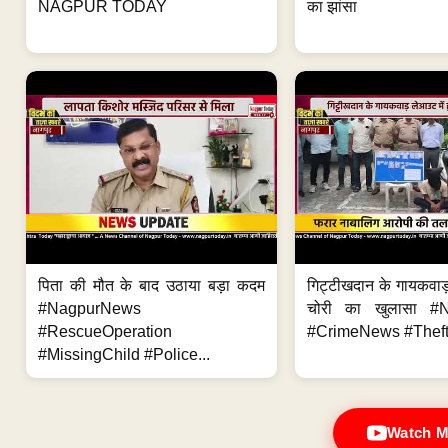
NAGPUR TODAY
का झांसा
पिता की मौत के बाद उठाया बड़ा कदम
गिट्टीखदान के गायकवाड़
#NagpurNews
चोरी का खुलासा #
#RescueOperation
#CrimeNews #Theft
#MissingChild #Police...
Watch M