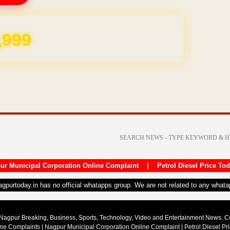
,999
ur Municipal Corporation Online Complaint
|
Petrol Diesel Price To
nagpurtoday.in has no official whatapps group. We are not related to any what
Nagpur Breaking, Business, Sports, Technology, Video and Entertainment News. 
ine Complaints
|
Nagpur Municipal Corporation Online Complaint
|
Petrol Diesel Pr