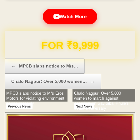
Watch More
FOR ₹9,999
Post navigation
←
MPCB slaps notice to M/s…
Chalo Nagpur: Over 5,000 women…
→
MPCB slaps notice to M/s Eros
Chalo Nagpur: Over 5,000
Motors for violating environment
women to march against
norms brazenly
casteism on Savitribai Phule's
Previous News
Next News
death anniversary