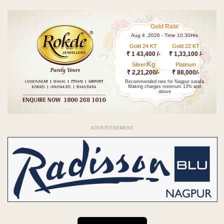
Gold Rate
Aug 4 ,2026 - Time 10.30Hrs
Gold 24 KT
Gold 22 KT
₹ 1 43,400 /-
₹ 1,33,100 /-
Kg
Silver/
Platinum
₹ 2,21,200/-
₹ 88,000/-
Recommended rate for Nagpur sarafa
Making charges minimum 13% and
above
ADVERTISEMENT