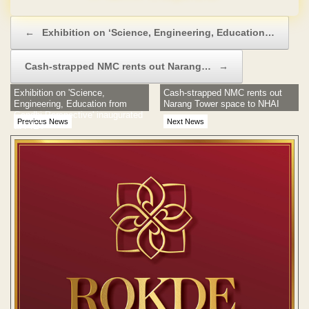
Post navigation
←
Exhibition on ‘Science, Engineering, Education…
Cash-strapped NMC rents out Narang…
→
Exhibition on 'Science,
Cash-strapped NMC rents out
Engineering, Education from
Narang Tower space to NHAI
Gandhi Perspective' inaugurated
Previous News
Next News
at PIET