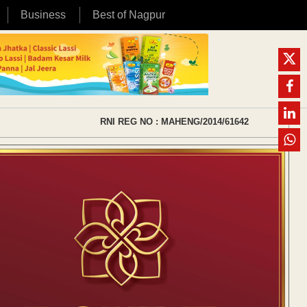
Business
Best of Nagpur
RNI REG NO : MAHENG/2014/61642