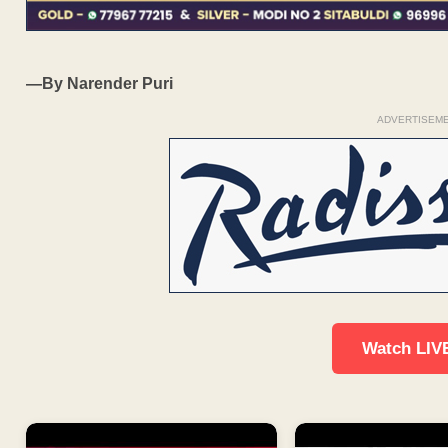
—By Narender Puri
ADVERTISEM
Watch LIV