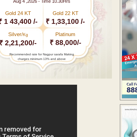
Aug 4 ,2026 - Time 10.30Hrs
Gold 24 KT
Gold 22 KT
₹ 1 43,400 /-
₹ 1,33,100 /-
Silver/
Platinum
Kg
₹ 88,000/-
₹ 2,21,200/-
Recommended rate for Nagpur sarafa Making
charges minimum 13% and above