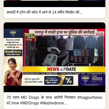
कामठी में ट्रेन की चपेट में आने से 14 वर्षीय किशोर की...
70 ग्राम MD Drugs के साथ आरोपी गिरफ्तार #NagpurNews
#Crime #MDDrugs #Mephedrone...