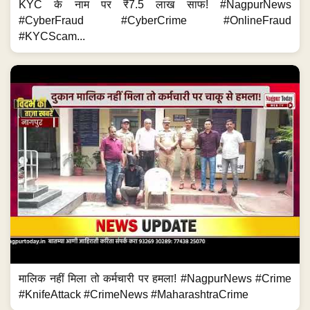
KYC के नाम पर ₹7.5 लाख साफ! #NagpurNews
#CyberFraud #CyberCrime #OnlineFraud
#KYCScam...
मालिक नहीं मिला तो कर्मचारी पर हमला! #NagpurNews #Crime
#KnifeAttack #CrimeNews #MaharashtraCrime