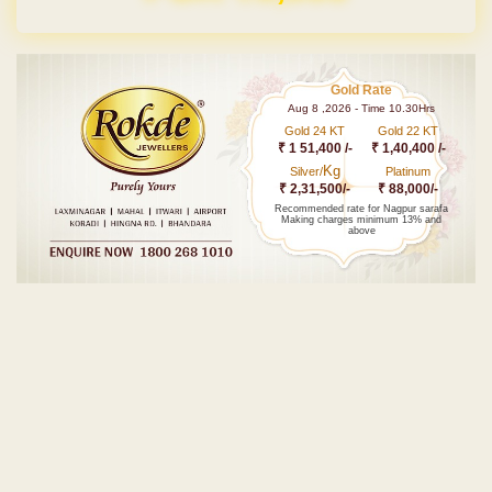
Gold Rate
Aug 8 ,2026 - Time 10.30Hrs
Gold 24 KT
Gold 22 KT
₹ 1 51,400 /-
₹ 1,40,400 /-
Kg
Silver/
Platinum
₹ 2,31,500/-
₹ 88,000/-
Recommended rate for Nagpur sarafa
Making charges minimum 13% and
above
Post navigation