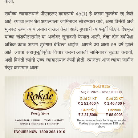
केला.
सर्वोच्च न्यायालयाने पीएमएलए कायद्याचे 45(1) हे कलम नुकतेच रद्द केले
आहे. त्याचा लाभ घेत आपल्याला जामिनावर सोडण्यात यावे, असा विनंती अर्ज
भुजबळ उच्च न्यायालयात दाखल केला आहे. बुधवारी न्यायमूर्ती पी.एन. देशमुख
यांच्या खंडपीठासमोर या अर्जावर सुनावणी घेण्यात आली. तेव्हा दोन वर्षांपेक्षा
अधिक काळ आपण तुरुंगात बंधिस्त आहोत, आपले वय आता ७१ वर्षे झाले
आहे, त्याचा सहानुभूतीपूर्वक विचार करुन आपली जामिनावर सुटका करावी,
अशी विनंती त्यांनी उच्च न्यायालयात केली होती. त्यानंतर आज त्यांचा जामीन
मंजूर करण्यात आला.
Gold Rate
Aug 8 ,2026 - Time 10.30Hrs
Gold 24 KT
Gold 22 KT
₹ 1 51,400 /-
₹ 1,40,400 /-
Kg
Silver/
Platinum
₹ 2,31,500/-
₹ 88,000/-
Recommended rate for Nagpur sarafa
Making charges minimum 13% and
above