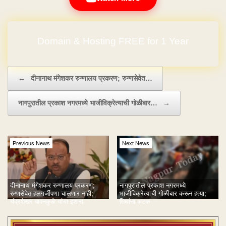
Domain & Hosting FREE for 1 Year
No Hidden Charges
Post navigation
←
दीनानाथ मंगेशकर रुग्णालय प्रकरण; रुग्णसेवेत…
नागपुरातील प्रकाश नगरमध्ये भाजीविक्रेत्याची गोळीबार…
→
Previous News
Next News
दीनानाथ मंगेशकर रुग्णालय प्रकरण;
नागपुरातील प्रकाश नगरमध्ये
रुग्णसेवेत हलगर्जीपणा चालणार नाही;
भाजीविक्रेत्याची गोळीबार करून हत्या;
चंद्रशेखर बावनकुळे यांचा इशारा
तिघांना अटक