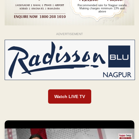
Recommended rate for Nagpur sarafa
Making charges minimum 13% and
above
ADVERTISEMENT
Watch LIVE TV