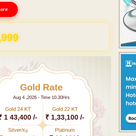
ore
,999
Gold Rate
Aug 4 ,2026 - Time 10.30Hrs
Gold 24 KT
Gold 22 KT
₹ 1 43,400 /-
₹ 1,33,100 /-
Silver/
Platinum
Kg