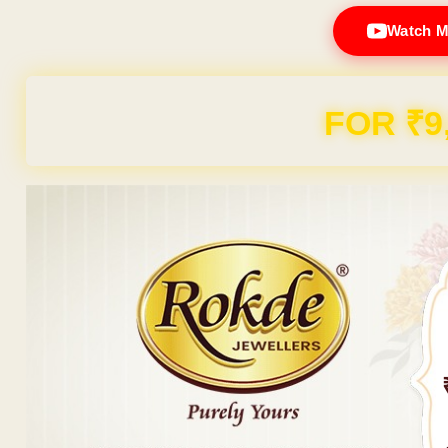
Watch M
FOR ₹9