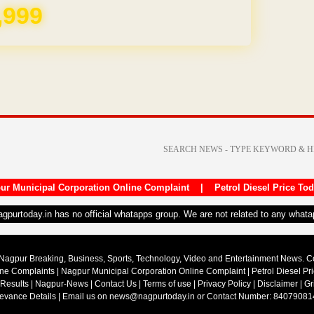
REE for 1 Year
ur Municipal Corporation Online Complaint
|
Petrol Diesel Price To
nagpurtoday.in has no official whatapps group. We are not related to any what
Nagpur Breaking, Business, Sports, Technology, Video and Entertainment News. 
ine Complaints
|
Nagpur Municipal Corporation Online Complaint
|
Petrol Diesel Pr
 Results
|
Nagpur-News
|
Contact Us
|
Terms of use
|
Privacy Policy
|
Disclaimer
|
Gr
ievance Details
| Email us on
news@nagpurtoday.in
or Contact Number: 84079081