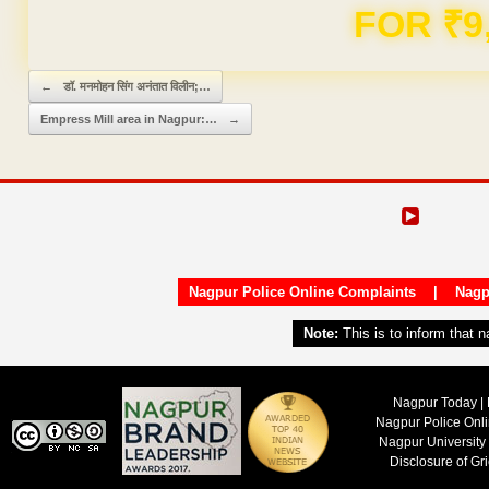
Domain & Hosting F
Post navigation
←
डॉ. मनमोहन सिंग अनंतात विलीन;…
Empress Mill area in Nagpur:…
→
Nagpur Police Online Complaints
|
Nagp
Note:
This is to inform that 
Nagpur Today | 
Nagpur Police Onl
Nagpur University
Disclosure of Gr