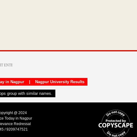
day in Nagpur
|
Nagpur University Results
apps group with similar names.
Copyright @ 2024
ice Today in Nagpur
ievance Redressal
45 / 9209747521