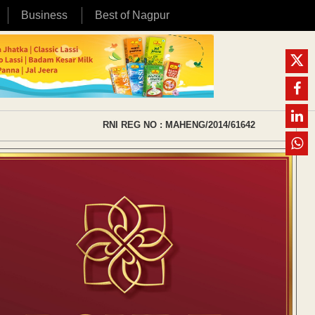
Business
Best of Nagpur
RNI REG NO : MAHENG/2014/61642