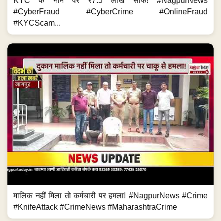
KYC के नाम पर ₹7.5 लाख साफ! #NagpurNews
#CyberFraud #CyberCrime #OnlineFraud
#KYCScam...
मालिक नहीं मिला तो कर्मचारी पर हमला! #NagpurNews #Crime
#KnifeAttack #CrimeNews #MaharashtraCrime