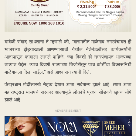
Kg
Silver/
Platinum
₹ 2,31,500/-
₹ 88,000/-
Recommended rate for Nagpur sarafa
Making charges minimum 13% and
above
यावेळी संवाद साधताना ते म्हणाले की, “बारामतीत माळेगाव नगरपंचायत ही
भाजपच्या झेंड्याखाली आणण्यासाठी येथील नेतेमंडळींसह कार्य़कर्त्यांनी
आतापासून कामाला लागले पाहिजे. ज्या दिवशी ही नगरपंचायत भाजपच्या
ताब्यात येईल, त्याच दिवशी राज्याच्या तिजोरीतून पाच कोटींचा विकासनिधी
माळेगावला दिला जाईल.” असे आश्वासन त्यांनी दिले.
पंतप्रधान मोदींसारखे नेतृत्व देशात आता सर्वमान्य झाले आहे. त्यात आता
महाराष्ट्रात भाजपचे सरकार आल्यामुळे लोकांचे प्रश्न सोडवणे खूपच सोपे
झाले आहे.
ADVERTISEMENT