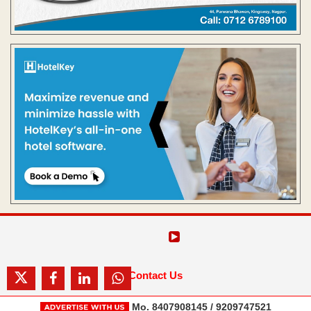
Contact Us
Mo. 8407908145 / 9209747521