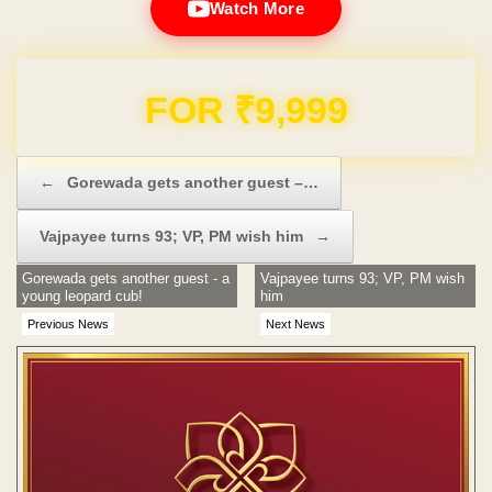
Watch More
Domain & Hosting FREE for 1 Year
Post navigation
←
Gorewada gets another guest –…
Vajpayee turns 93; VP, PM wish him
→
Gorewada gets another guest - a
Vajpayee turns 93; VP, PM wish
young leopard cub!
him
Previous News
Next News