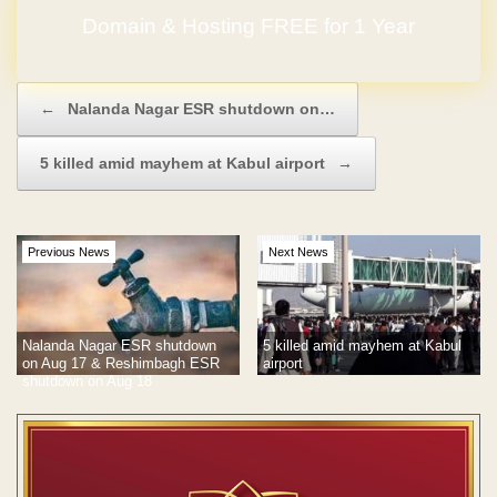
Domain & Hosting FREE for 1 Year
Post navigation
←
Nalanda Nagar ESR shutdown on…
5 killed amid mayhem at Kabul airport
→
Previous News
Next News
Nalanda Nagar ESR shutdown
5 killed amid mayhem at Kabul
on Aug 17 & Reshimbagh ESR
airport
shutdown on Aug 18