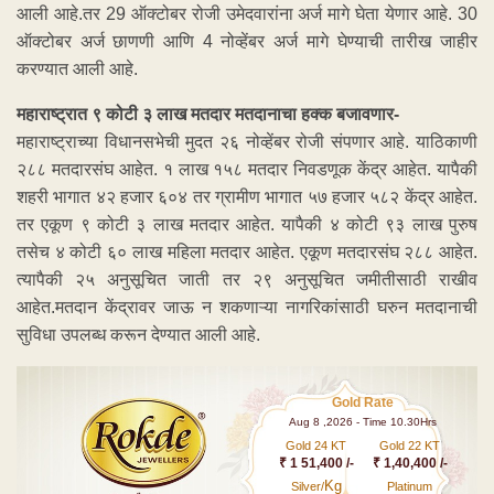
आली आहे.तर 29 ऑक्टोबर रोजी उमेदवारांना अर्ज मागे घेता येणार आहे. 30
ऑक्टोबर अर्ज छाणणी आणि 4 नोव्हेंबर अर्ज मागे घेण्याची तारीख जाहीर
करण्यात आली आहे.
महाराष्ट्रात ९ कोटी ३ लाख मतदार मतदानाचा हक्क बजावणार-
महाराष्ट्राच्या विधानसभेची मुदत २६ नोव्हेंबर रोजी संपणार आहे. याठिकाणी
२८८ मतदारसंघ आहेत. १ लाख १५८ मतदार निवडणूक केंद्र आहेत. यापैकी
शहरी भागात ४२ हजार ६०४ तर ग्रामीण भागात ५७ हजार ५८२ केंद्र आहेत.
तर एकूण ९ कोटी ३ लाख मतदार आहेत. यापैकी ४ कोटी ९३ लाख पुरुष
तसेच ४ कोटी ६० लाख महिला मतदार आहेत. एकूण मतदारसंघ २८८ आहेत.
त्यापैकी २५ अनुसूचित जाती तर २९ अनुसूचित जमीतीसाठी राखीव
आहेत.मतदान केंद्रावर जाऊ न शकणाऱ्या नागरिकांसाठी घरुन मतदानाची
सुविधा उपलब्ध करून देण्यात आली आहे.
Gold Rate
Aug 8 ,2026 - Time 10.30Hrs
Gold 24 KT
Gold 22 KT
₹ 1 51,400 /-
₹ 1,40,400 /-
Kg
Silver/
Platinum