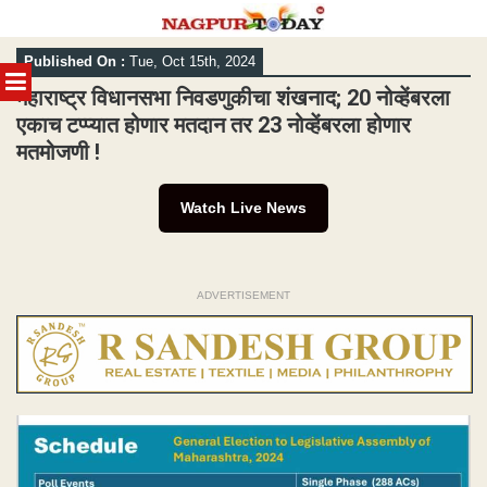
Skip
Published On :
Tue, Oct 15th, 2024
to
MENU
content
महाराष्ट्र विधानसभा निवडणुकीचा शंखनाद; 20 नोव्हेंबरला
एकाच टप्प्यात होणार मतदान तर 23 नोव्हेंबरला होणार
मतमोजणी !
Watch Live News
ADVERTISEMENT