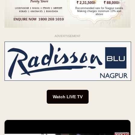
₹ 2,31,500/-
₹ 88,000/-
Recommended rate for Nagpur sarafa
Making charges minimum 13% and
above
ADVERTISEMENT
Watch LIVE TV