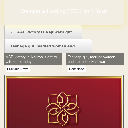
Domain & Hosting FREE for 1 Year
No Hidden Charges
Post navigation
←
AAP victory is Kejriwal’s gift…
Teenage girl, married woman end…
→
AAP victory is Kejriwal's gift to
Teenage girl, married woman
wife on birthday
end life in Hudkeshwar,
Sonegaon
Previous News
Next News