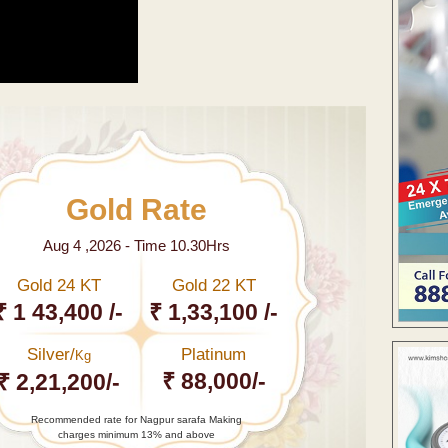
Gold Rate
Aug 4 ,2026 - Time 10.30Hrs
Gold 24 KT
Gold 22 KT
₹ 1 43,400 /-
₹ 1,33,100 /-
Silver/
Platinum
Kg
₹ 88,000/-
₹ 2,21,200/-
Recommended rate for Nagpur sarafa Making
charges minimum 13% and above