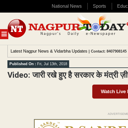
National News
Sports
Educ
Skip
to
content
MENU
Latest Nagpur News & Vidarbha Updates
| Contact: 8407908145 
Published On :
Fri, Jul 13th, 2018
Video: जारी रखे हुए है सरकार के मंत्री ज
Watch Live
ADVERTISEM