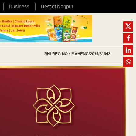
Business
Best of Nagpur
RNI REG NO : MAHENG/2014/61642