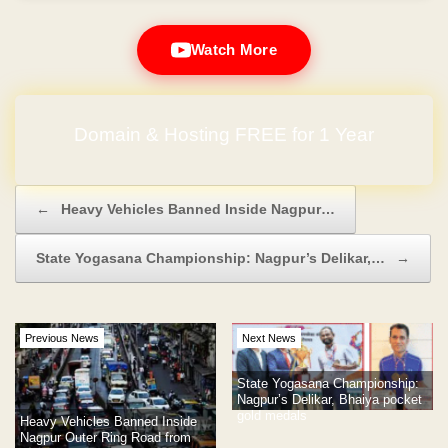
Watch More
Domain & Hosting FREE for 1 Year
Post navigation
←
Heavy Vehicles Banned Inside Nagpur…
State Yogasana Championship: Nagpur’s Delikar,…
→
Previous News
Next News
State Yogasana Championship:
Nagpur’s Delikar, Bhaiya pocket
gold medals
Heavy Vehicles Banned Inside
Nagpur Outer Ring Road from