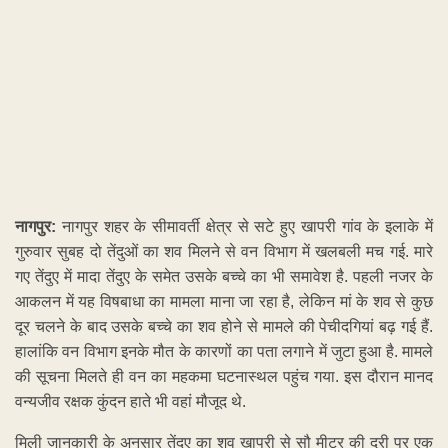
आकलन में यह विषबाधा का मामला माना जा रहा है, लेकिन मां के शव से कुछ
दूर चलने के बाद उसके बच्चे का शव होने से मामले की पेचीदगियां बढ़ गई हैं.
हालांकि वन विभाग इनके मौत के कारणों का पता लगाने में जुटा हुआ है. मामले
की सूचना मिलते ही वन का महकमा घटनास्थल पहुंच गया. इस दौरान मानद
वन्यजीव रक्षक कुंदन हाते भी वहां मौजूद थे.
मिली जानकारी के अनुसार तेंदुए का शव खापरी से सौ मीटर की दूरी पर एक
नाले किनारे दिखाई दिया. ऐसे में जांच दल यह अनुमान लगा रहा है कि नाले का
दूषित पानी पीने से मां और बच्चे तेंदुए को विषबाधा हुई हो. नाले के पास ही मादा
तेन्दुए का शव मिला जबकि इसके बच्चे का शव मां से काफ़ी दूर मिला. ऐसे में
माना यह जा रहा है कि अगर यह विषबाधा का मामला है तो मां शारीरिक तौर
पर मज़बूत होने के बाद भी पहले और बच्चा कुछ दूर चलकर क्यों मरा. इसी
तरह दूसरा आकलन यह है कि अगर तेंदुए का बच्चा पहले मरा हो और मां बाद में
पानी पीने के लिए नाले के पास पहुंच कर मरी हो तो मामला ख़तरनाक हो
सकता है. जिससे उन्हें मारे जाने की संभावना गहराएगी।