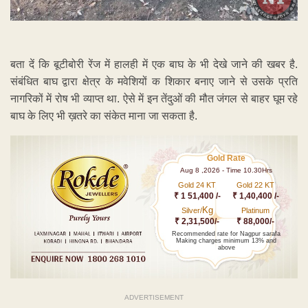
₹ 1 51,400 /-
₹ 1,40,400 /-
Kg
Silver/
Platinum
₹ 2,31,500/-
₹ 88,000/-
Recommended rate for Nagpur sarafa
Making charges minimum 13% and
above
ADVERTISEMENT
Watch LIVE TV