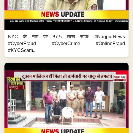
मालिक नहीं मिला तो कर्मचारी पर हमला! #NagpurNews #Crime
#KnifeAttack #CrimeNews #MaharashtraCrime