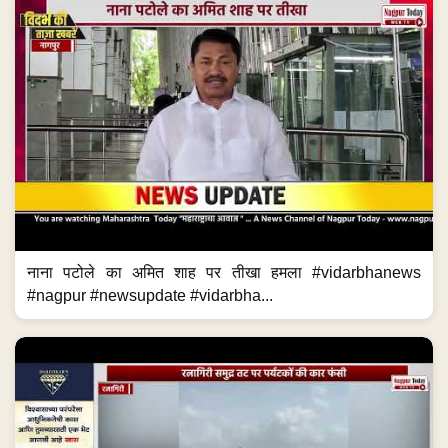
#nagpur #newsupdate #vidarbha...
रत्नागिरी समुद्र तट पर पर्यटकों की कार फंसी #maharashtranews
#ratnagiri #newsupdate #maharashtra