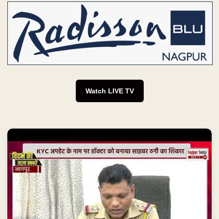
KYC के नाम पर ₹7.5 लाख साफ! #NagpurNews
#CyberFraud #CyberCrime #OnlineFraud
#KYCScam...