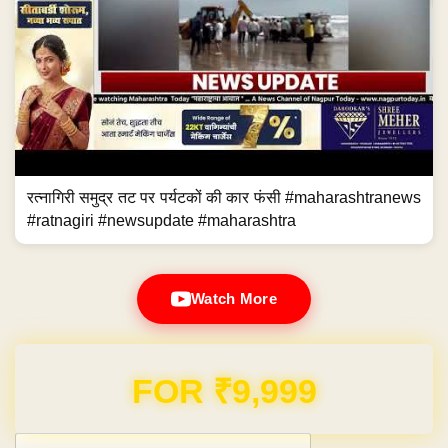
Watch More
Domain & Hosting FREE for 1 Year
Post navigation
←
Even passerby rue condition of…
CM directs L&T to start…
→
Even passerby rue condition of
CM directs L&T to start work of
Kunjilalpeth Babulkheda Marathi
Shivaji Maharaj's Memorial at
Primary School
Arabian Sea before monsoon
Previous News
Next News