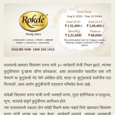
Gold Rate
Aug 8 ,2026 - Time 10.30Hrs
Gold 24 KT
Gold 22 KT
₹ 1 51,400 /-
₹ 1,40,400 /-
Kg
Silver/
Platinum
₹ 2,31,500/-
₹ 88,000/-
Recommended rate for Nagpur sarafa
Making charges minimum 13% and
above
पालघरचे आमदार चिंतामण वनगा यांचे ३० जानेवारी रोजी निधन झाले. त्यांच्या
कुटुंबीयांवर दु:खाचा डोंगर कोसळला. अशा कालावधीत पक्षातील एका तरी
नेत्याने या कुटुंबाची भेट घेणे अपेक्षित होते, मात्र या कुटुंबाकडे सर्वांनीच पाठ
फिरवली, असा आरोप कुटुंबीयांनी पत्रकार परिषदेत केला आहे .
यावेळी चिंतामण वनगा यांची पत्नी जयश्री वनगा, पुत्र श्रीनिवास व प्रफुल्ल,
सुना, नातवंडे संपूर्ण कुटुंबीयच उपस्थित होते.
ज्या पालघरमध्ये पक्षाला दोन मतेही मिळणे शक्य नव्हते तिथे खासदार चिंतामण
वनगा यांनी भाजप पक्ष उभा केला, कार्यकर्ते घडवले. आपल्या आयुष्याची