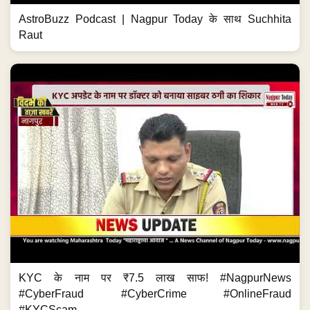
AstroBuzz Podcast | Nagpur Today के साथ Suchhita
Raut
KYC के नाम पर ₹7.5 लाख साफ! #NagpurNews
#CyberFraud #CyberCrime #OnlineFraud
#KYCScam...