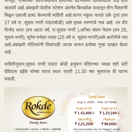
नागपूर: राज्याच्या उपराजधानीत हत्यांच्या घटनांमध्ये दिवसेंदिवस वाढ होत
चालली आहे.अंबाझरी पोलीस स्टेशन अंतर्गत किरकोळ वादातून तीन मित्रांनी
मिळून एकाची हत्या केल्याची माहिती आहे.सागर नकुल नागले उर्फ टूनां (वय
27 वर्ष रा. सुदाम नगरी पांढराबोडी) असे मृतक तरुणाचे नाव आहे. तर वीर
विनोद थापा (वय अठरा वर्ष, रा.सुदाम नगरी ),अजित संतन नेताम (वय 26,
सुदाम नगरी), सुरेश मनोहर यादव (25 वर्ष रा. सुदाम नागरी)असे आरोपीचे नाव
आहे.अंबाझरी पोलिसांनी तिघांनाही अटक करून हत्येचा गुन्हा दाखल केला
आहे.
माहितीनुसार,सुदाम नगरी पांढरा बोडी हनुमान मंदिराच्या जवळ श्री बंटी
देविदास उईके यांच्या घरात काल रात्री 11.30 च्या सुमारास ही घटना
घडली.
Gold Rate
Aug 4 ,2026 - Time 10.30Hrs
Gold 24 KT
Gold 22 KT
₹ 1 43,400 /-
₹ 1,33,100 /-
Kg
Silver/
Platinum
₹ 2,21,200/-
₹ 88,000/-
Recommended rate for Nagpur sarafa