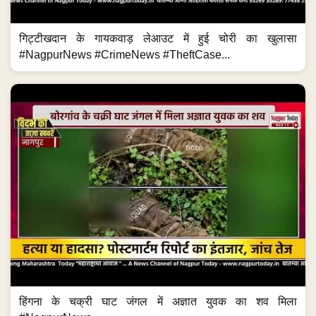
गिट्टीखदान के गायकवाड़ लेआउट में हुई चोरी का खुलासा
#NagpurNews #CrimeNews #TheftCase...
हिंगना के चक्री घाट जंगल में अज्ञात युवक का शव मिला