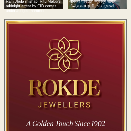
Ram Jhula mishap: Ritu Maloo’s
अभिनेता गोविंदाला बंदुकीतून लागली
midnight arrest by CID comes
गोळी,पायाला झाली गंभीर दुखापत!
under Judge’s hammer