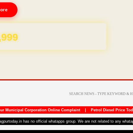
ore
REE for 1 Year
ur Municipal Corporation Online Complaint
|
Petrol Diesel Price To
nagpurtoday.in has no official whatapps group. We are not related to any what