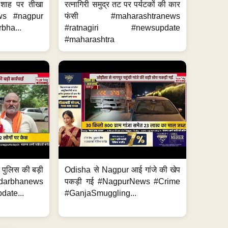
 शाह पर तीखा
रत्नागिरी समुद्र तट पर पर्यटकों की कार
ws #nagpur
फंसी #maharashtranews
bha...
#ratnagiri #newsupdate
#maharashtra
र पुलिस की बड़ी
Odisha से Nagpur आई गांजे की खेप
arbhanews
पकड़ी गई #NagpurNews #Crime
ate...
#GanjaSmuggling...