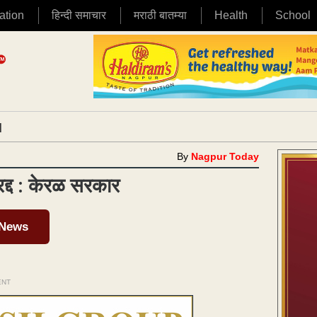
ation
हिन्दी समाचार
मराठी बातम्या
Health
School
|
By
Nagpur Today
द्द : केरळ सरकार
 News
ENT