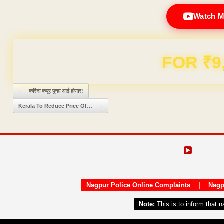
Watch M
Domain & Hosting F
Post navigation
←
करिना कपूर पुन्हा आई होणार!
Kerala To Reduce Price Of…
→
Nagpur Police Online Complaints
|
Nagp
Note:
This is to inform that 