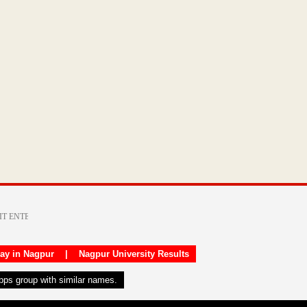
day in Nagpur
|
Nagpur University Results
apps group with similar names.