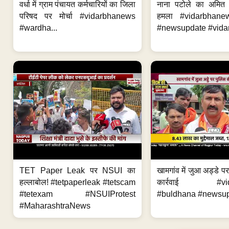
वर्धा में ग्राम पंचायत कर्मचारियों का जिला
नाना पटोले का अमित
परिषद पर मोर्चा #vidarbhanews
हमला #vidarbhane
#wardha...
#newsupdate #vidar
TET Paper Leak पर NSUI का
खामगांव में जुआ अड्डे प
हल्लाबोल! #tetpaperleak #tetscam
कार्रवाई #vid
#tetexam #NSUIProtest
#buldhana #newsupd
#MaharashtraNews