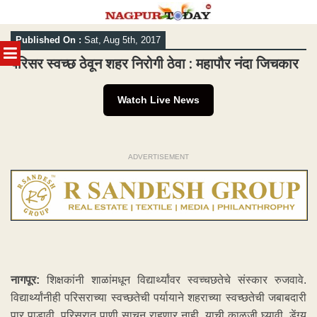
Skip
Published On :
Sat, Aug 5th, 2017
to
MENU
content
परिसर स्वच्छ ठेवून शहर निरोगी ठेवा : महापौर नंदा जिचकार
Watch Live News
ADVERTISEMENT
नागपूर:
शिक्षकांनी शाळांमधून विद्यार्थ्यांवर स्वच्चछतेचे संस्कार रुजवावे.
विद्यार्थ्यांनीही परिसराच्या स्वच्छतेची पर्यायाने शहराच्या स्वच्छतेची जबाबदारी
पार पाडावी. परिसरात पाणी साचून राहणार नाही, याची काळजी घ्यावी. डेंग्यू