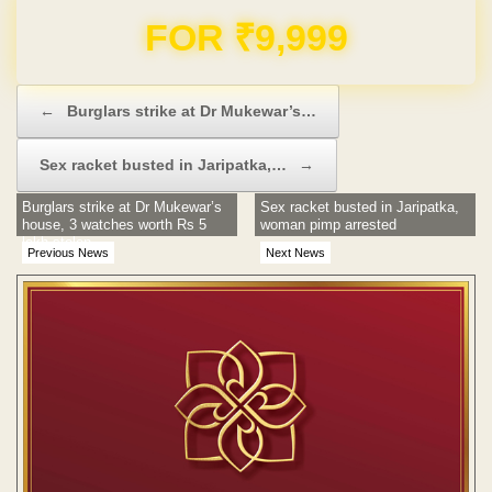
Domain & Hosting FREE for 1 Year
Post navigation
←
Burglars strike at Dr Mukewar’s…
Sex racket busted in Jaripatka,…
→
Burglars strike at Dr Mukewar’s
Sex racket busted in Jaripatka,
house, 3 watches worth Rs 5
woman pimp arrested
lakh stolen
Previous News
Next News