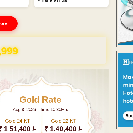
#maharashtra
ore
,999
Gold Rate
Aug 8 ,2026 - Time 10.30Hrs
Gold 24 KT
Gold 22 KT
₹ 1 51,400 /-
₹ 1,40,400 /-