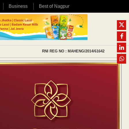
Business
Best of Nagpur
RNI REG NO : MAHENG/2014/61642