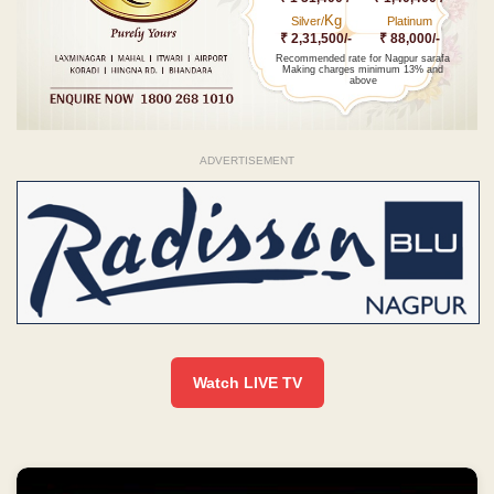
Kg
Silver/
Platinum
₹ 2,31,500/-
₹ 88,000/-
Recommended rate for Nagpur sarafa
Making charges minimum 13% and
above
ADVERTISEMENT
Watch LIVE TV