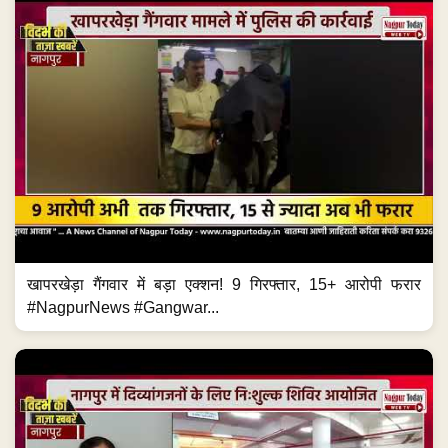
खापरखेड़ा गैंगवार में बड़ा एक्शन! 9 गिरफ्तार, 15+ आरोपी फरार
#NagpurNews #Gangwar...