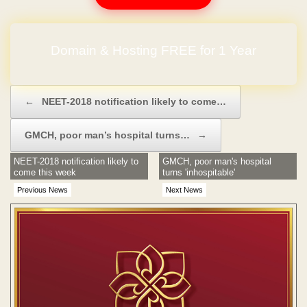
Domain & Hosting FREE for 1 Year
Post navigation
←
NEET-2018 notification likely to come…
GMCH, poor man’s hospital turns…
→
NEET-2018 notification likely to
GMCH, poor man's hospital
come this week
turns 'inhospitable'
Previous News
Next News