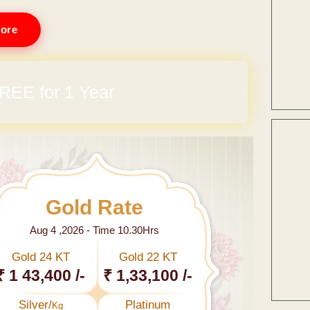
ore
arges
Gold Rate
Aug 4 ,2026 - Time 10.30Hrs
Gold 24 KT
Gold 22 KT
₹ 1 43,400 /-
₹ 1,33,100 /-
Silver/
Platinum
Kg