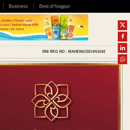
Business
Best of Nagpur
RNI REG NO : MAHENG/2014/61642