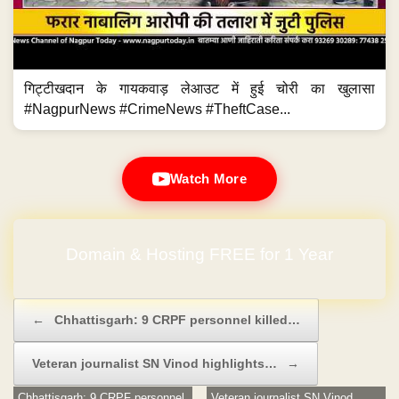
गिट्टीखदान के गायकवाड़ लेआउट में हुई चोरी का खुलासा
#NagpurNews #CrimeNews #TheftCase...
Watch More
Domain & Hosting FREE for 1 Year
Post navigation
←
Chhattisgarh: 9 CRPF personnel killed…
Veteran journalist SN Vinod highlights…
→
Chhattisgarh: 9 CRPF personnel
Veteran journalist SN Vinod