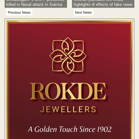
killed in Naxal attack in Sukma
highlights ill effects of fake news
district
Previous News
Next News