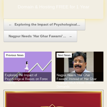
Domain & Hosting FREE for 1 Year
Post navigation
←
Exploring the Impact of Psychological…
Nagpur Needs ‘Har Ghar Fawarni’…
→
Previous News
Next News
Nagpur Needs 'Har Ghar
Exploring the Impact of
Fawarni' Instead of 'Har Ghar
Psychological Biases on Forex
Tiranga'; MLA Vikas Thakre
Trading
Demands