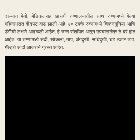
दरम्यान मेयो, मेडिकलसह खासगी रुग्णालयातील साथ रुग्णांमध्ये गेल्या
महिनाभरात दीडपट वाढ झाली आहे. ७० टक्के रुग्णांमध्ये चिकनगुनिया आणि
डेंगीची लक्षणे आढळली आहेत. हे रुग्ण संशयित असून उपचारानंतर ते बरे होत
आहेत. या रुग्णांमध्ये सर्दी, खोकला, ताप, अंगदुखी, सांधेदुखी, चढ-उतार ताप,
गॅस्ट्रो आदी आजराने ग्रस्त आहेत.