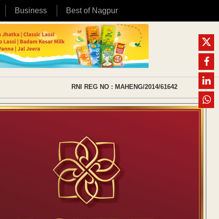
Business
Best of Nagpur
RNI REG NO : MAHENG/2014/61642