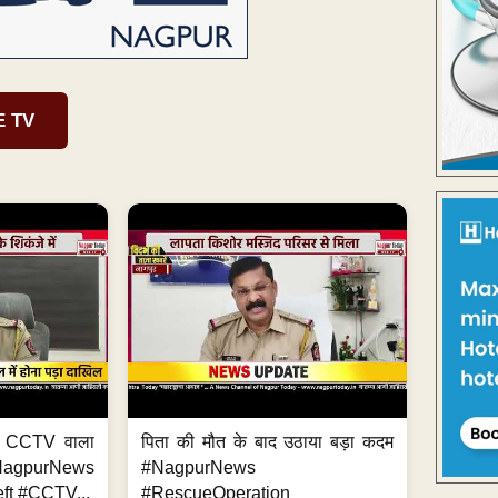
E TV
ा, CCTV वाला
पिता की मौत के बाद उठाया बड़ा कदम
NagpurNews
#NagpurNews
ft #CCTV...
#RescueOperation