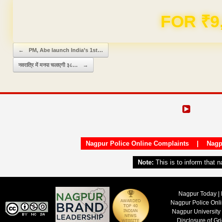
FOR ₹9
Post navigation
←
PM, Abe launch India’s 1st…
नवरात्रि में मनपा चलाएगी ३८…
→
Nagpur Police Online Complaints
|
Nagp
Note:
This is to inform that 
Nagpur Today | 
Nagpur Police Onl
Nagpur University
Disclosure of Gr