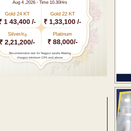
Aug 4 ,2026 - Time 10.30Hrs
Gold 24 KT
Gold 22 KT
₹ 1 43,400 /-
₹ 1,33,100 /-
Silver/
Platinum
Kg
₹ 88,000/-
₹ 2,21,200/-
Recommended rate for Nagpur sarafa Making
charges minimum 13% and above
ENT