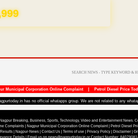
,999
ur Municipal Corporation Online Complaint
|
Petrol Diesel Price To
nagpurtoday.in has no official whatapps group. We are not related to any what
Nagpur Breaking, Business, Sports, Technology, Video and Entertainment News. 
ine Complaints
|
Nagpur Municipal Corporation Online Complaint
|
Petrol Diesel Pr
 Results
|
Nagpur-News
|
Contact Us
|
Terms of use
|
Privacy Policy
|
Disclaimer
|
Gr
ievance Details
| Email us on
news@nagpurtoday.in
or Contact Number: 84079081