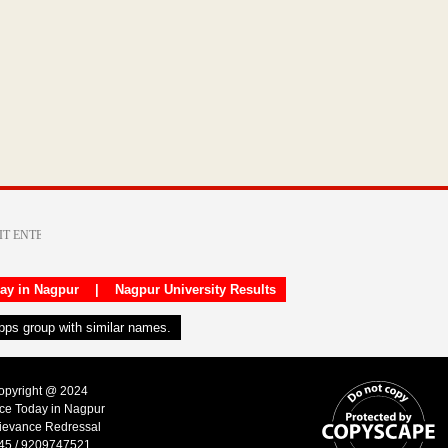
day in Nagpur
|
Nagpur University Results
apps group with similar names.
Copyright @ 2024
ice Today in Nagpur
ievance Redressal
45 / 9209747521