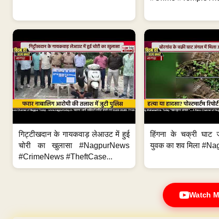
गिट्टीखदान के गायकवाड़ लेआउट में हुई
हिंगना के चक्री घाट ज
चोरी का खुलासा #NagpurNews
युवक का शव मिला #Na
#CrimeNews #TheftCase...
Watch M