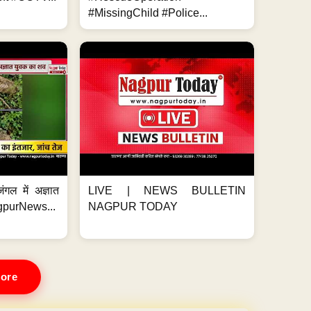
#MissingChild #Police...
ंगल में अज्ञात
LIVE | NEWS BULLETIN
gpurNews...
NAGPUR TODAY
ore