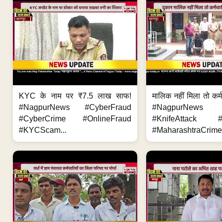
KYC के नाम पर ₹7.5 लाख साफ!
मालिक नहीं मिला तो कर्
#NagpurNews #CyberFraud
#NagpurNews
#CyberCrime #OnlineFraud
#KnifeAttack #
#KYCScam...
#MaharashtraCrime