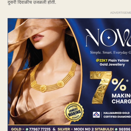
दुसरी दिवाळीच उजळली होती.
ADVERTISEM