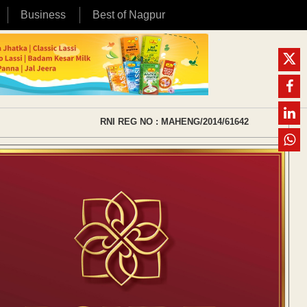
Business
Best of Nagpur
RNI REG NO : MAHENG/2014/61642