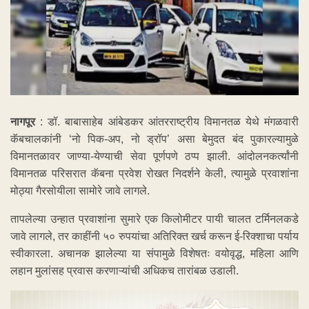
नागपूर
: डॉ. बाबासाहेब आंबेडकर आंतरराष्ट्रीय विमानतळ येथे मंगळवारी
कॅबचालकांनी ‘नो पिक-अप, नो ड्रॉप’ असा बेमुदत बंद पुकारल्यामुळे
विमानतळावर जाण्या-येण्याची सेवा पूर्णपणे ठप्प झाली. आंदोलनकर्त्यांनी
विमानतळ परिसरात कॅबना प्रवेश रोखत निदर्शने केली, त्यामुळे प्रवाशांना
मोठ्या गैरसोयीला सामोरे जावे लागले.
तापलेल्या उन्हात प्रवाशांना सुमारे एक किलोमीटर पायी चालत टर्मिनलकडे
जावे लागले, तर काहींनी ५० रुपयांचा अतिरिक्त खर्च करून ई-रिक्शाचा पर्याय
स्वीकारला. अचानक झालेल्या या संपामुळे विशेषतः वयोवृद्ध, महिला आणि
लहान मुलांसह प्रवास करणाऱ्यांची अधिकच तारांबळ उडाली.