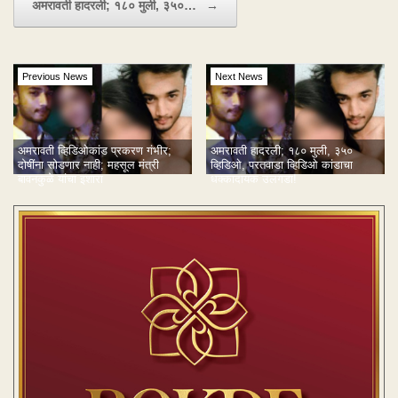
अमरावती हादरली; १८० मुली, ३५०…
→
Previous News
Next News
अमरावती व्हिडिओकांड प्रकरण गंभीर;
अमरावती हादरली; १८० मुली, ३५०
दोषींना सोडणार नाही; महसूल मंत्री
व्हिडिओ, परतवाडा व्हिडिओ कांडाचा
बावनकुळे यांचा इशारा
धक्कादायक उलगडा!