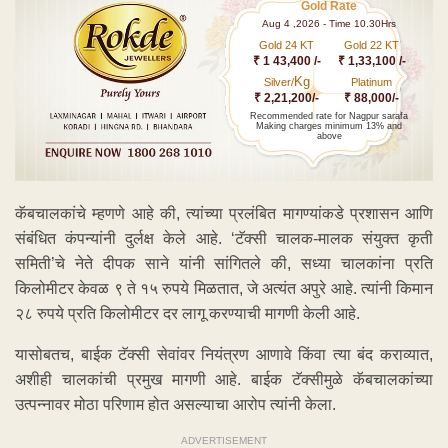
Gold Rate
Aug 4 ,2026 - Time 10.30Hrs
Gold 24 KT
Gold 22 KT
₹ 1 43,400 /-
₹ 1,33,100 /-
Kg
Silver/
Platinum
₹ 2,21,200/-
₹ 88,000/-
Recommended rate for Nagpur sarafa
Making charges minimum 13% and
above
कॅबचालकांचे म्हणणे आहे की, त्यांच्या प्रलंबित मागण्यांकडे प्रशासन आणि
संबंधित कंपन्यांनी दुर्लक्ष केले आहे. ‘टॅक्सी चालक-मालक संयुक्त कृती
समिती’चे नेते दीपक साने यांनी सांगितले की, सध्या चालकांना प्रति
किलोमीटर केवळ ९ ते १५ रुपये मिळतात, जे अत्यंत अपुरे आहे. त्यांनी किमान
२८ रुपये प्रति किलोमीटर दर लागू करण्याची मागणी केली आहे.
यासोबतच, बाईक टॅक्सी सेवांवर नियंत्रण आणावे किंवा त्या बंद कराव्यात,
अशीही चालकांची प्रमुख मागणी आहे. बाईक टॅक्सीमुळे कॅबचालकांच्या
उत्पन्नावर मोठा परिणाम होत असल्याचा आरोप त्यांनी केला.
ADVERTISEMENT