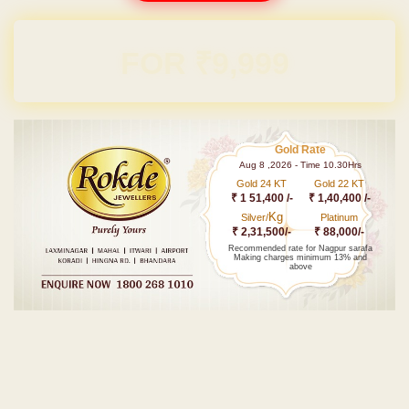
Domain & Hosting FREE for 1 Year
Gold Rate
Aug 8 ,2026 - Time 10.30Hrs
Gold 24 KT
Gold 22 KT
₹ 1 51,400 /-
₹ 1,40,400 /-
Kg
Silver/
Platinum
₹ 2,31,500/-
₹ 88,000/-
Recommended rate for Nagpur sarafa
Making charges minimum 13% and
above
Post navigation