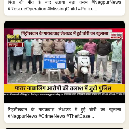
पिता की मौत के बाद उठाया बड़ा कदम #NagpurNews
#RescueOperation #MissingChild #Police...
गिट्टीखदान के गायकवाड़ लेआउट में हुई चोरी का खुलासा
#NagpurNews #CrimeNews #TheftCase...