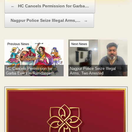
Post navigation
←
HC Cancels Permission for Garba…
Nagpur Police Seize Illegal Arms,…
→
Previous News
Next News
Nagpur Police Seize Illegal
HC Cancels Permission for
Arms, Two Arrested
Garba Event in Ramdaspeth