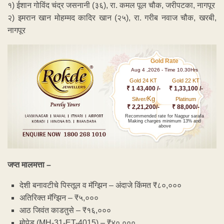
१) ईशान गोविंद चंद्र जसनानी (३६), रा. कमल पूल चौक, जरीपटका, नागपूर
२) इमरान खान मोहम्मद कादिर खान (२५), रा. गरीब नवाज चौक, खरबी,
नागपूर
Gold Rate
Aug 4 ,2026 - Time 10.30Hrs
Gold 24 KT
Gold 22 KT
₹ 1 43,400 /-
₹ 1,33,100 /-
Kg
Silver/
Platinum
₹ 2,21,200/-
₹ 88,000/-
Recommended rate for Nagpur sarafa
Making charges minimum 13% and
above
जप्त मालमत्ता –
देशी बनावटीचे पिस्तूल व मॅग्झिन – अंदाजे किंमत ₹८०,०००
अतिरिक्त मॅग्झिन – ₹५,०००
आठ जिवंत काडतुसे – ₹१६,०००
मोपेड (MH-31-ET-4015) – ₹४०,०००