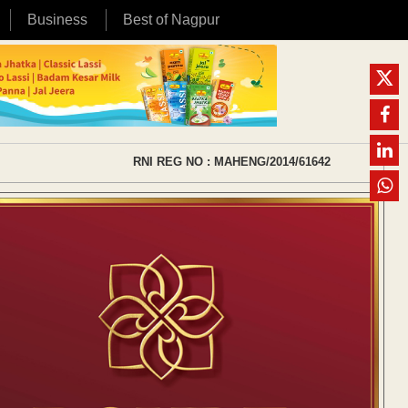
Business
Best of Nagpur
RNI REG NO : MAHENG/2014/61642