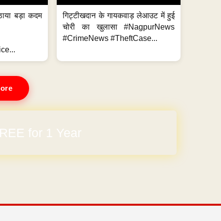
ठाया बड़ा कदम
गिट्टीखदान के गायकवाड़ लेआउट में हुई
चोरी का खुलासा #NagpurNews
#CrimeNews #TheftCase...
ce...
ore
REE for 1 Year