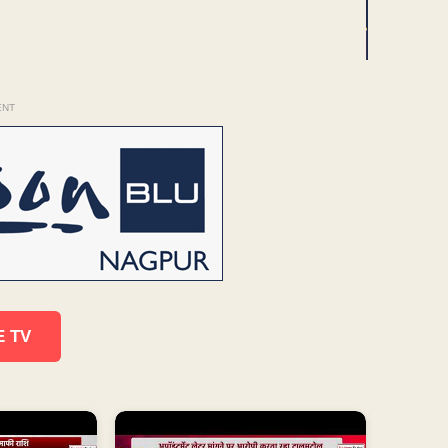
ENT
E TV