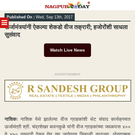
Skip
Published On :
Wed, Sep 13th, 2017
to
MENU
content
ऊर्जामंत्र्यांनी ऐकल्या शेकडो वीज तक्रारी; हजोरोंशी साधला
सुसंवाद
Watch Live News
ADVERTISEMENT
नाशिकः
नाशिक येथे झालेल्या वीज ग्राहकांशी थेट संवाद कार्यक्रमात
ऊर्जामंत्री श्री. चंद्रशेखर बावनकुळे यांनी वीज ग्राहकांच्या जवळपास ४००
ते ४५० तक्रारी ऐकून घेत त्या जागेवरच निकाली काढल्या. धोरणात्मक