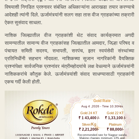
विषयाशी निगडित प्रश्नावर संबंधित अधिकाऱ्यांना आराखडा तयार करण्याचे
आदेशही त्यांनी दिले. ऊर्जामंत्र्यांनी सलग सहा तास वीज ग्राहकांच्या तक्रारी
ऐकत सुसंवाद साधला.
नाशिक जिल्ह्यातील वीज ग्राहकांशी थेट संवाद कार्यक्रमात अगदी
सामन्यातील सामान्य वीज ग्राहकांसह जिल्ह्यातील आमदार, जिल्हा परिषद व
पंचायत समिती सदस्य, सभापती, सरपंच, इतर स्वयंसेवी संस्थांच्या
प्रतिनिधींनी सहभाग नोंदवला. नाशिकच्या सुजान नागरिकांनी वैयक्तिक
प्रश्नांपेक्षा सार्वजनिक प्रश्नांवर मंत्रीमहोदयांचे लक्ष वेधल्याने ऊर्जामंत्र्यांनी
नाशिककरांचे कौतुक केले. ऊर्जामंत्र्यांशी संवाद साधण्यासाठी ग्राहकांनी
एकच गर्दी केली होती.
Gold Rate
Aug 4 ,2026 - Time 10.30Hrs
Gold 24 KT
Gold 22 KT
₹ 1 43,400 /-
₹ 1,33,100 /-
Kg
Silver/
Platinum
₹ 2,21,200/-
₹ 88,000/-
Recommended rate for Nagpur sarafa
Making charges minimum 13% and