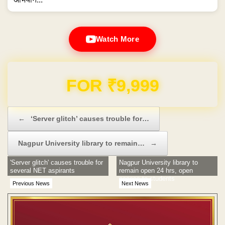
Watch More
Domain & Hosting FREE for 1 Year
Post navigation
←
‘Server glitch’ causes trouble for…
Nagpur University library to remain…
→
'Server glitch' causes trouble for
Nagpur University library to
several NET aspirants
remain open 24 hrs, open
access to students
Previous News
Next News