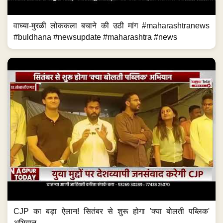
वाघ्या-मुरळी लोककला बचाने की उठी मांग #maharashtranews
#buldhana #newsupdate #maharashtra #news
CJP का बड़ा ऐलान! सितंबर से शुरू होगा 'क्या बोलती पब्लिक'
अभियान...