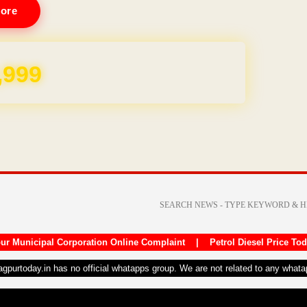
ore
,999
ur Municipal Corporation Online Complaint
|
Petrol Diesel Price To
nagpurtoday.in has no official whatapps group. We are not related to any what