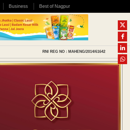
Business
Best of Nagpur
RNI REG NO : MAHENG/2014/61642