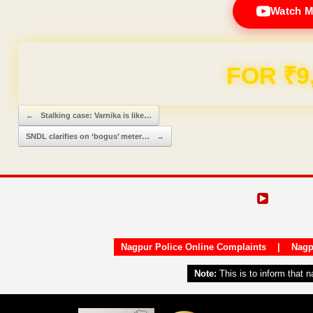
Watch M
FOR ₹9
Post navigation
←
Stalking case: Varnika is like…
SNDL clarifies on ‘bogus’ meter…
→
Nagpur Police Online Complaints
|
Nagp
Note:
This is to inform that 