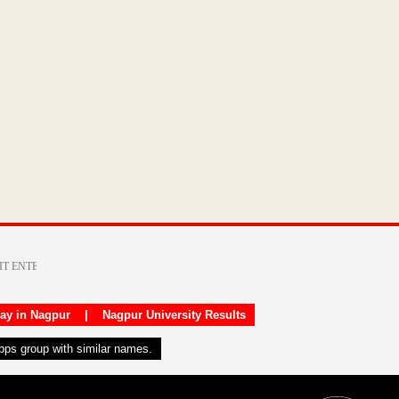
day in Nagpur
|
Nagpur University Results
apps group with similar names.