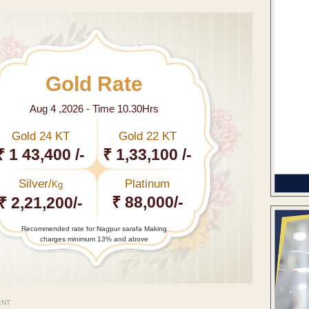
Gold Rate
Aug 4 ,2026 - Time 10.30Hrs
Gold 24 KT
Gold 22 KT
₹ 1 43,400 /-
₹ 1,33,100 /-
Silver/
Platinum
Kg
₹ 88,000/-
₹ 2,21,200/-
Recommended rate for Nagpur sarafa Making
charges minimum 13% and above
ENT