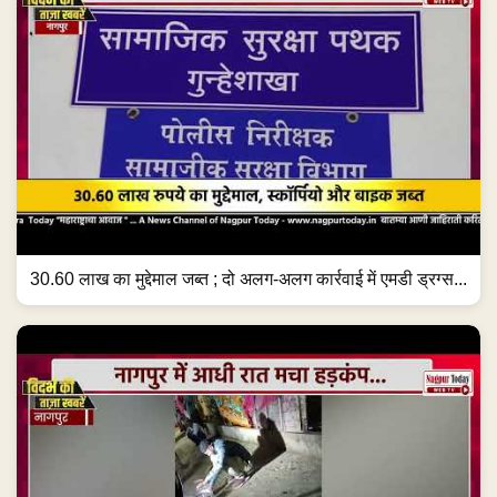
30.60 लाख का मुद्देमाल जब्त ; दो अलग-अलग कार्रवाई में एमडी ड्रग्स...