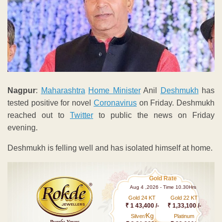
Nagpur
:
Maharashtra
Home Minister
Anil
Deshmukh
has
tested positive for novel
Coronavirus
on Friday. Deshmukh
reached out to
Twitter
to public the news on Friday
evening.
Deshmukh is felling well and has isolated himself at home.
Gold Rate
Aug 4 ,2026 - Time 10.30Hrs
Gold 24 KT
Gold 22 KT
₹ 1 43,400 /-
₹ 1,33,100 /-
Kg
Silver/
Platinum