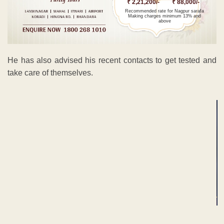
₹ 2,21,200/-
₹ 88,000/-
Recommended rate for Nagpur sarafa
Making charges minimum 13% and
above
He has also advised his recent contacts to get tested and
take care of themselves.
ADVERTISEMENT