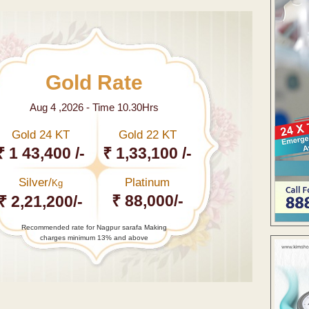
Gold Rate
Aug 4 ,2026 - Time 10.30Hrs
Gold 24 KT
Gold 22 KT
₹ 1 43,400 /-
₹ 1,33,100 /-
Silver/
Platinum
Kg
₹ 88,000/-
₹ 2,21,200/-
Recommended rate for Nagpur sarafa Making
charges minimum 13% and above