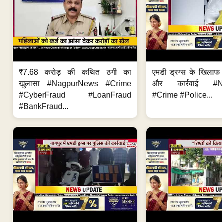
₹7.68 करोड़ की कथित ठगी का
एमडी ड्रग्स के खिला
खुलासा #NagpurNews #Crime
और कार्रवाई #N
#CyberFraud #LoanFraud
#Crime #Police...
#BankFraud...