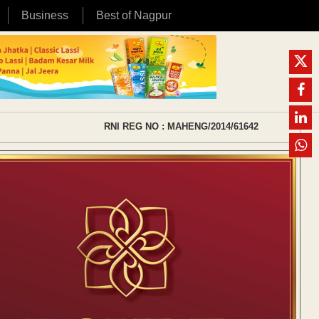
Business
Best of Nagpur
RNI REG NO : MAHENG/2014/61642