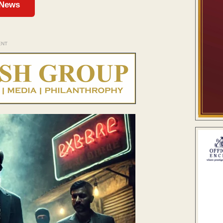
 News
ENT